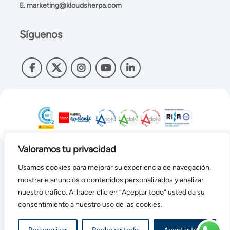
E.
marketing@kloudsherpa.com
Síguenos
Valoramos tu privacidad
Usamos cookies para mejorar su experiencia de navegación,
KLOUDSHERPA© TODOS LOS DERECHOS RESERVADOS
Aviso legal
-
Política de cookies
-
Términos y condiciones de
mostrarle anuncios o contenidos personalizados y analizar
uso
-
Política de privacidad
nuestro tráfico. Al hacer clic en “Aceptar todo” usted da su
consentimiento a nuestro uso de las cookies.
Sube con
Sherpas