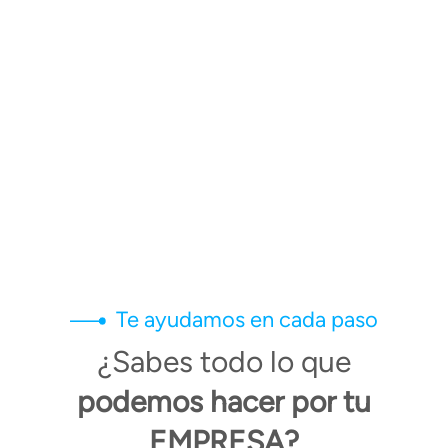
SOMOS
TU MEJOR ALIADO
PARA
CONVERTIR
TU EMPRESA
EN
INTELIGENTE
LEY CREA Y CRECE
Te ayudamos en cada paso
¿Sabes todo lo que
podemos
hacer por tu
EMPRESA
?