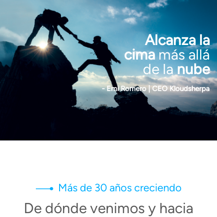
Alcanza la
cima
más allá
de la
nube
- Emi Romero |
CEO Kloudsherpa
Más de 30 años creciendo
De dónde venimos y hacia