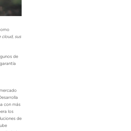
 como
 cloud, sus
lgunos de
 garantía
l mercado
Desarrolla
aña con más
era los
luciones de
nube