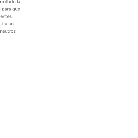
rollado la
s para que
ientes.
stra un
 neutros