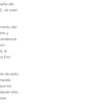
añía del
2 , se unen
emento del
ens y
ependencia
con
, el
ica Emi
io de éxito
emanda
que los
uier sitio,
 esa