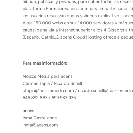
híbrida, públicas y privadas, para cubrir todas las nec
plataforma Formacionacens.com para impartir cursos de
los usuarios resuelvan dudas y vídeos explicativos. ace
Aloja 150.000 webs en sus 14.000 servidores y máquin
caudal de salida a Internet superior a los 4 Gigabits a
(Espanix, Catnix…). acens Cloud Hosting ofrece a peq
Para más información:
Noizze Media para acens
Carmen Tapia / Ricardo Schell
ctapia@noizzemedia.com / ricardo.schell@noizzemedi
646 892 883 / 699 983 936
acens
Inma Castellanos
inma@acens.com