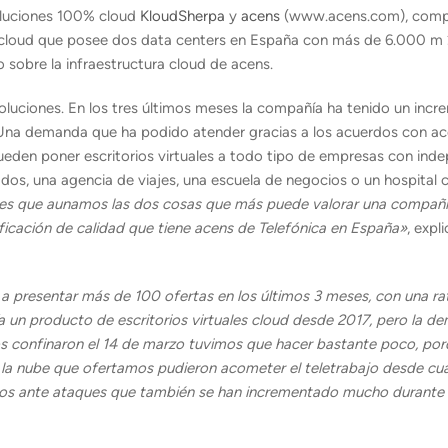
oluciones 100% cloud
KloudSherpa
y
acens
(www.acens.com), comp
es cloud que posee dos data centers en España con más de 6.000 m 
o sobre la infraestructura cloud de acens.
luciones. En los tres últimos meses la compañía ha tenido un incr
. Una demanda que ha podido atender gracias a los acuerdos con ac
ueden poner escritorios virtuales a todo tipo de empresas con ind
s, una agencia de viajes, una escuela de negocios o un hospital 
es que aunamos las dos cosas que más puede valorar una compañía
ficación de calidad que tiene acens de Telefónica en España»
, expl
 presentar más de 100 ofertas en los últimos 3 meses, con una rat
 un producto de escritorios virtuales cloud desde 2017, pero la d
s confinaron el 14 de marzo tuvimos que hacer bastante poco, por
la nube que ofertamos pudieron acometer el teletrabajo desde cualq
guros ante ataques que también se han incrementado mucho durante