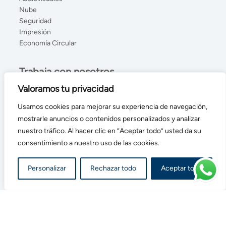
Nube
Seguridad
Impresión
Economía Circular
Trabaja con nosotros
Valoramos tu privacidad
Nuestras sedes
Usamos cookies para mejorar su experiencia de navegación,
mostrarle anuncios o contenidos personalizados y analizar
Madrid:
nuestro tráfico. Al hacer clic en “Aceptar todo” usted da su
Parque Empresa La Garena
consentimiento a nuestro uso de las cookies.
C/ Carlos Jiménez Díaz, 2
28806. Alcalá de Henares
Personalizar
Rechazar todo
Aceptar todo
Alicante:
C/ de la Corona, 82
03114. P.l. Las Atalayas