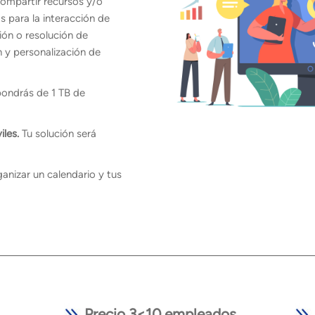
compartir recursos y/o
 para la interacción de
ión o resolución de
 y personalización de
pondrás de 1 TB de
les.
Tu solución será
ganizar un calendario y tus
Precio 3<10 empleados