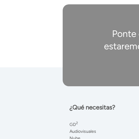
Ponte
estarem
¿Qué necesitas?
2
GD
Audiovisuales
Nube